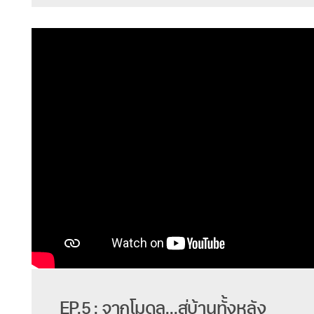
EP.5 : จากโมดูล...สู่บ้านทั้งหลัง