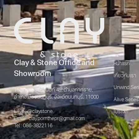
Clay & Stone Office and
หน้าแรก
Showroom
เกี่ยวกับเรา
Unwind Ser
152/1, ซอยติวานนท์ 45, ตำบลท่าทราย,
อำเภอเมืองนนทบุรี, จังหวัดนนทบุรี, 11000
Alive Series
LINE : @claystone
โปรเจค
Email : clay.pornthepr@gmail.com
Tel : 086-3822116