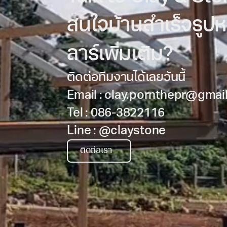
สนใจบ้านสำเร็จรูป
ลาร์เพิ่มเติม?
ติดต่อทีมงานได้เลยวันนี้
Email :
clay.pornthepr@gmai
Tel :
086-3822116
Line :
@claystone
ติดต่อเรา
ติดต่อเรา