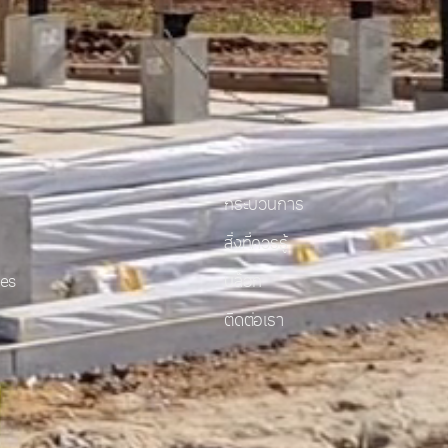
กระบวนการ
สิ่งที่ควรรู้
ies
บล็อก
ติดต่อเรา